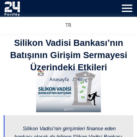
TR
Silikon Vadisi Bankası’nın
Batışının Girişim Sermayesi
Üzerindeki Etkileri
Anasayfa
/
Blog
Silikon Vadisi’nin girişimleri finanse eden
bankası olarak da bilinen Slikon Vadisi Bankası,