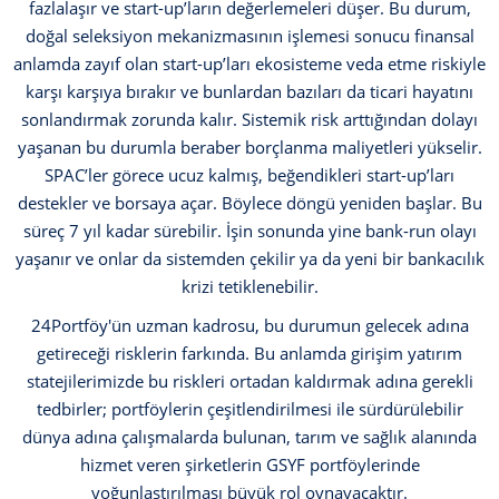
fazlalaşır ve start-up’ların değerlemeleri düşer. Bu durum,
doğal seleksiyon mekanizmasının işlemesi sonucu finansal
anlamda zayıf olan start-up’ları ekosisteme veda etme riskiyle
karşı karşıya bırakır ve bunlardan bazıları da ticari hayatını
sonlandırmak zorunda kalır. Sistemik risk arttığından dolayı
yaşanan bu durumla beraber borçlanma maliyetleri yükselir.
SPAC’ler görece ucuz kalmış, beğendikleri start-up’ları
destekler ve borsaya açar. Böylece döngü yeniden başlar. Bu
süreç 7 yıl kadar sürebilir. İşin sonunda yine bank-run olayı
yaşanır ve onlar da sistemden çekilir ya da yeni bir bankacılık
krizi tetiklenebilir.
24Portföy'ün uzman kadrosu, bu durumun gelecek adına
getireceği risklerin farkında. Bu anlamda girişim yatırım
statejilerimizde bu riskleri ortadan kaldırmak adına gerekli
tedbirler; portföylerin çeşitlendirilmesi ile sürdürülebilir
dünya adına çalışmalarda bulunan, tarım ve sağlık alanında
hizmet veren şirketlerin GSYF portföylerinde
yoğunlaştırılması büyük rol oynayacaktır.