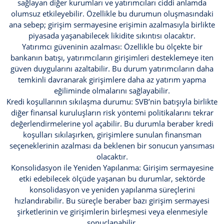
sağlayan diğer kurumları ve yatırımcıları ciddi anlamda
olumsuz etkileyebilir. Özellikle bu durumun oluşmasındaki
ana sebep; girişim sermayesine erişimin azalmasıyla birlikte
piyasada yaşanabilecek likidite sıkıntısı olacaktır.
Yatırımcı güveninin azalması: Özellikle bu ölçekte bir
bankanın batışı, yatırımcıların girişimleri desteklemeye iten
güven duygularını azaltabilir. Bu durum yatırımcıların daha
temkinli davranarak girişimlere daha az yatırım yapma
eğiliminde olmalarını sağlayabilir.
Kredi koşullarının sıkılaşma durumu: SVB’nin batışıyla birlikte
diğer finansal kuruluşların risk yöntemi politikalarını tekrar
değerlendirmelerine yol açabilir. Bu durumla beraber kredi
koşulları sıkılaşırken, girişimlere sunulan finansman
seçeneklerinin azalması da beklenen bir sonucun yansıması
olacaktır.
Konsolidasyon ile Yeniden Yapılanma: Girişim sermayesine
etki edebilecek ölçüde yaşanan bu durumlar, sektörde
konsolidasyon ve yeniden yapılanma süreçlerini
hızlandırabilir. Bu süreçle beraber bazı girişim sermayesi
şirketlerinin ve girişimlerin birleşmesi veya elenmesiyle
sonuçlanabilir.