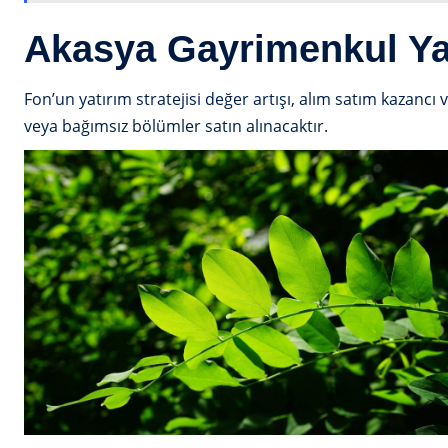
Akasya Gayrimenkul Ya
Fon’un yatırım stratejisi değer artışı, alım satım kazancı 
veya bağımsız bölümler satın alınacaktır.